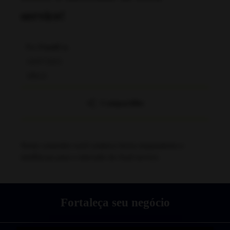
service!
Por
FoodCo.
14/07/2021
18h14
Compartilhe
Neste conteúdo você conhece livros inspiradores e
tendências para o mercado do food service.
Fortaleça seu negócio