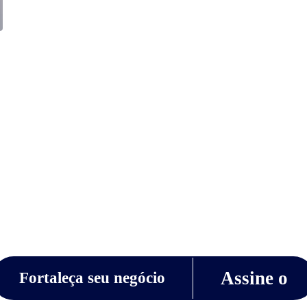
Luiz Quinderé: o empreendedor que criou o
Brownie do Luiz
Assine o
Fortaleça seu negócio